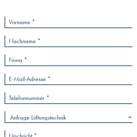
Vorname
Ihre Kontaktdaten
Nachname
Firma
HOME
E-Mail-Adresse
Telefonnummer
ÜBER UNS
Anliegen
Ihre Anfrage
LEISTUNGEN
Nachricht: